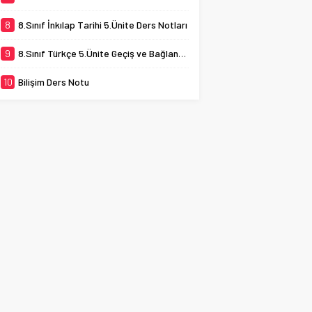
8
8.Sınıf İnkılap Tarihi 5.Ünite Ders Notları
9
8.Sınıf Türkçe 5.Ünite Geçiş ve Bağlantı İfadeleri
10
Bilişim Ders Notu