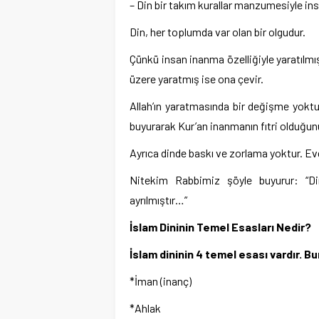
– Din bir takım kurallar manzumesiyle insa
Din, her toplumda var olan bir olgudur.
Çünkü insan inanma özelliğiyle yaratılmışt
üzere yaratmış ise ona çevir.
Allah’ın yaratmasında bir değişme yoktu
buyurarak Kur’an inanmanın fıtri olduğun
Ayrıca dinde baskı ve zorlama yoktur.
Nitekim Rabbimiz şöyle buyurur: “Din
ayrılmıştır…”
İslam Dininin Temel Esasları Nedir?
İslam dininin 4 temel esası vardır. Bu
*İman (inanç)
*Ahlak