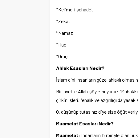
*Kelime-i şehadet
*Zekât
*Namaz
*Hac
*Oruç
Ahlak Esasları Nedir?
İslam dini insanların güzel ahlaklı olmasın
Bir ayette Allah şöyle buyurur: “Muhakka
çirkin işleri, fenalık ve azgınlığı da yasakla
O, düşünüp tutasınız diye size öğüt ver
Muamelat Esasları Nedir?
Muamelat:
İnsanların birbiriyle olan hu