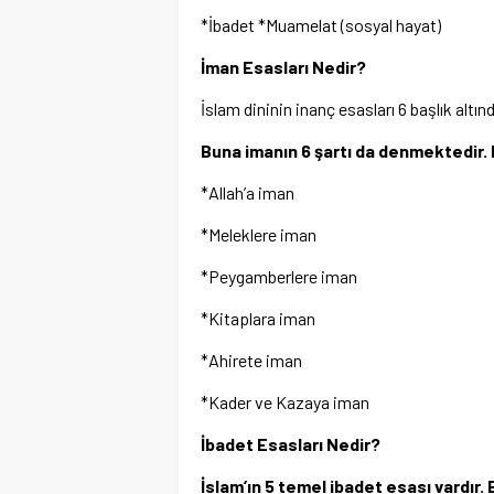
*İbadet *Muamelat (sosyal hayat)
İman Esasları Nedir?
İslam dininin inanç esasları 6 başlık altınd
Buna imanın 6 şartı da denmektedir. 
*Allah’a iman
*Meleklere iman
*Peygamberlere iman
*Kitaplara iman
*Ahirete iman
*Kader ve Kazaya iman
İbadet Esasları Nedir?
İslam’ın 5 temel ibadet esası vardır.