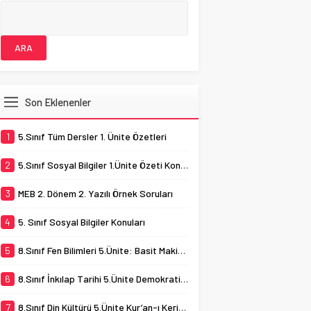
Son Eklenenler
1
5.Sınıf Tüm Dersler 1. Ünite Özetleri
2
5.Sınıf Sosyal Bilgiler 1.Ünite Özeti Konu Testi
3
MEB 2. Dönem 2. Yazılı Örnek Soruları
4
5. Sınıf Sosyal Bilgiler Konuları
5
8.Sınıf Fen Bilimleri 5.Ünite: Basit Makineler
6
8.Sınıf İnkılap Tarihi 5.Ünite Demokratikleşme Çabaları
7
8.Sınıf Din Kültürü 5.Ünite Kur’an-ı Kerim ve Özellikleri