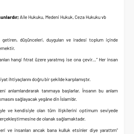
unlardır;
Aile Hukuku, Medeni Hukuk, Ceza Hukuku vb
etiren, düşünceleri, duyguları ve iradesi toplum içinde
demektir.
anları hangi fıtrat üzere yaratmış ise ona çevir…” Her insan
at ihtiyaçlarını doğru bir şekilde karşılamıştır.
reni anlamlandırarak tanımaya başlarlar. İnsanın bu anlam
ıkmasını sağlayacak yegâne din İslam’dır.
siyle ve kendisiyle olan tüm ilişkilerini optimum seviyede
gerçekleştirmesine de olanak sağlamaktadır.
leri ve insanları ancak bana kulluk etsinler diye yarattım”