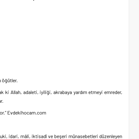
ı öğütler.
k ki Allah, adaleti, iyiliği, akrabaya yardım etmeyi emreder,
r.
iyor.” Evdekihocam.com
kuki, idari, mâli, iktisadî ve beşeri münasebetleri düzenleyen