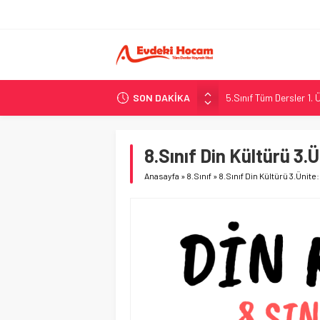
SON DAKİKA
5.Sınıf Sosyal Bilgiler
MEB 2. Dönem 2. Yazılı
5. Sınıf Sosyal Bilgiler
8.Sınıf Din Kültürü 3.
8.Sınıf Fen Bilimleri 5
Anasayfa
»
8.Sınıf
»
8.Sınıf Din Kültürü 3.Ünite
5.Sınıf Tüm Dersler 1. 