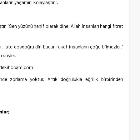
nların yaşamını kolaylaştırır.
ır. “Sen yüzünü hanif olarak dine, Allah insanları hangi fıtrat
r. İşte dosdoğru din budur fakat insanların çoğu bilmezler.”
u söyler.
 Evdekihocam.com
de zorlama yoktur. Artık doğrulukla eğrilik birbirinden
nlar;