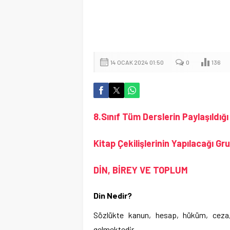
14 OCAK 2024 01:50
0
136
8.Sınıf Tüm Derslerin Paylaşıldığ
Kitap Çekilişlerinin Yapılacağı G
DİN, BİREY VE TOPLUM
Din Nedir?
Sözlükte kanun, hesap, hüküm, ceza, 
gelmektedir.