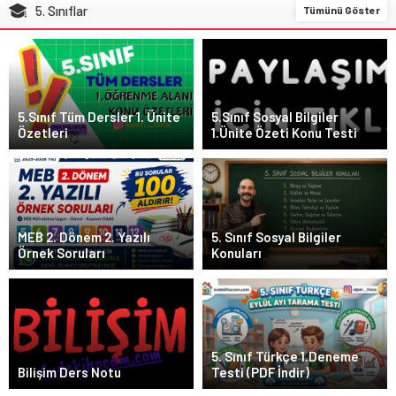
8.Sınıf İnkılap Tarihi 5.Ünite
5. Sınıflar
Tümünü Göster
Demokratikleşme Çabaları
8.Sınıf Din Kültürü 5.Ünite Kur’an-ı Kerim
5.Sınıf Tüm Dersler 1. Ünite
5.Sınıf Sosyal Bilgiler
ve Özellikleri
Özetleri
1.Ünite Özeti Konu Testi
8.Sınıf İnkılap Tarihi 5.Ünite Ders Notları
MEB 2. Dönem 2. Yazılı
5. Sınıf Sosyal Bilgiler
Örnek Soruları
Konuları
5.Sınıf Tüm Dersler 1. Ünite Özetleri
5. Sınıf Türkçe 1.Deneme
Bilişim Ders Notu
Testi (PDF İndir)