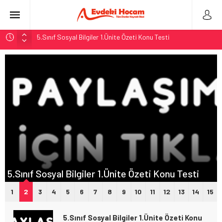
5.Sınıf Sosyal Bilgiler 1.Ünite Özeti Konu Testi
MEB 2. Dönem 2. Yazılı Örnek Soruları
5. Sınıf Sosyal Bilgiler Konuları
8.Sınıf Fen Bilimleri 5.Ünite: Basit Makineler
5.Sınıf Tüm Dersler 1. Ünite Özetleri
5.Sınıf Sosyal Bilgiler 1.Ünite Özeti Konu Testi
1
2
3
4
5
6
7
8
9
10
11
12
13
14
15
5.Sınıf Sosyal Bilgiler 1.Ünite Özeti Konu