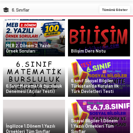
6. Sınıflar
Tümünü Göster
MEB 2. Dönem 2. Yazılı
Örnek Soruları
Bilişim Ders Notu
6.sınıf Sosyal Bilgiler
6.Sınıf Matematik Bursluluk
Türkistan’da Kurulan İlk
Denemesi (Açılar Testi)
Türk Devletleri Testi
Sosyal Bilgiler 1.Dönem
İngilizce 1.Dönem 1.Yazılı
1.Yazılı Örnekleri Tüm
Örnekleri Tüm Sınıflar
Sınıflar