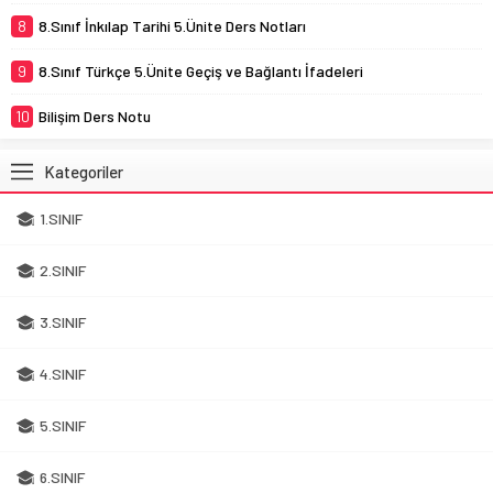
8
8.Sınıf İnkılap Tarihi 5.Ünite Ders Notları
9
8.Sınıf Türkçe 5.Ünite Geçiş ve Bağlantı İfadeleri
10
Bilişim Ders Notu
Kategoriler
1.SINIF
2.SINIF
3.SINIF
4.SINIF
5.SINIF
6.SINIF