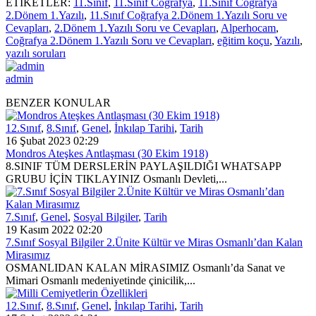
ETİKETLER:
11.Sınıf
,
11.Sınıf Coğrafya
,
11.Sınıf Coğrafya
2.Dönem 1.Yazılı
,
11.Sınıf Coğrafya 2.Dönem 1.Yazılı Soru ve
Cevapları
,
2.Dönem 1.Yazılı Soru ve Cevapları
,
Alperhocam
,
Coğrafya 2.Dönem 1.Yazılı Soru ve Cevapları
,
eğitim koçu
,
Yazılı
,
yazılı soruları
admin
BENZER KONULAR
12.Sınıf
,
8.Sınıf
,
Genel
,
İnkılap Tarihi
,
Tarih
16 Şubat 2023 02:29
Mondros Ateşkes Antlaşması (30 Ekim 1918)
8.SINIF TÜM DERSLERİN PAYLAŞILDIĞI WHATSAPP
GRUBU İÇİN TIKLAYINIZ Osmanlı Devleti,...
7.Sınıf
,
Genel
,
Sosyal Bilgiler
,
Tarih
19 Kasım 2022 02:20
7.Sınıf Sosyal Bilgiler 2.Ünite Kültür ve Miras Osmanlı’dan Kalan
Mirasımız
OSMANLIDAN KALAN MİRASIMIZ Osmanlı’da Sanat ve
Mimari Osmanlı medeniyetinde çinicilik,...
12.Sınıf
,
8.Sınıf
,
Genel
,
İnkılap Tarihi
,
Tarih