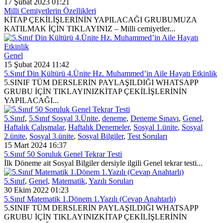
17 Şubat 2023 01:21
Milli Cemiyetlerin Özellikleri
KİTAP ÇEKİLİŞLERİNİN YAPILACAĞI GRUBUMUZA
KATILMAK İÇİN TIKLAYINIZ – Milli cemiyetler...
Genel
15 Şubat 2024 11:42
5.Sınıf Din Kültürü 4.Ünite Hz. Muhammed’in Aile Hayatı Etkinlik
5.SINIF TÜM DERSLERİN PAYLAŞILDIĞI WHATSAPP
GRUBU İÇİN TIKLAYINIZKİTAP ÇEKİLİŞLERİNİN
YAPILACAĞI...
5.Sınıf
,
5.Sınıf Sosyal 3.Ünite
,
deneme
,
Deneme Sınavı
,
Genel
,
Haftalık Çalışmalar
,
Haftalık Denemeler
,
Sosyal 1.ünite
,
Sosyal
2.ünite
,
Sosyal 3.ünite
,
Sosyal Bilgiler
,
Test Soruları
15 Mart 2024 16:37
5.Sınıf 50 Soruluk Genel Tekrar Testi
İlk Döneme ait Sosyal Bilgiler dersiyle ilgili Genel tekrar testi...
5.Sınıf
,
Genel
,
Matematik
,
Yazılı Soruları
30 Ekim 2022 01:23
5.Sınıf Matematik 1.Dönem 1.Yazılı (Cevap Anahtarlı)
5.SINIF TÜM DERSLERİN PAYLAŞILDIĞI WHATSAPP
GRUBU İÇİN TIKLAYINIZKİTAP ÇEKİLİŞLERİNİN