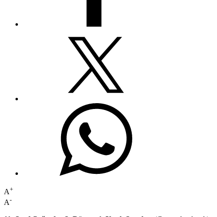
+
A
-
A