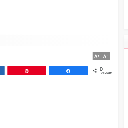
A
A
+
-
0
aş
Pin
Paylaş
PAYLAŞIMLAR