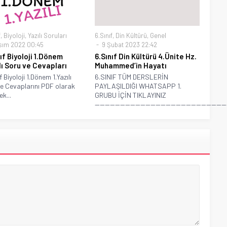
f
,
Biyoloji
,
Yazılı Soruları
6.Sınıf
,
Din Kültürü
,
Genel
sım 2022 00:45
9 Şubat 2023 22:42
ıf Biyoloji 1.Dönem
6.Sınıf Din Kültürü 4.Ünite Hz.
ılı Soru ve Cevapları
Muhammed’in Hayatı
f Biyoloji 1.Dönem 1.Yazılı
6.SINIF TÜM DERSLERİN
e Cevaplarını PDF olarak
PAYLAŞILDIĞI WHATSAPP 1.
k...
GRUBU İÇİN TIKLAYINIZ
————————————————————————————