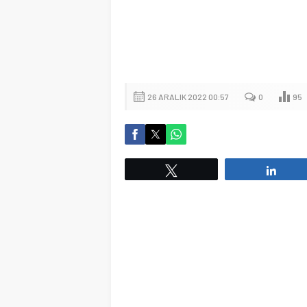
26 ARALIK 2022 00:57
0
95
Tweetle
Payl