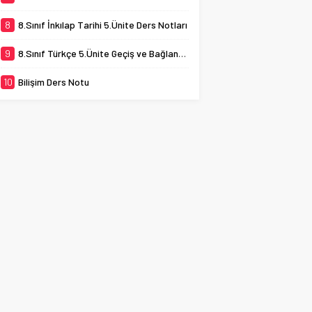
8
8.Sınıf İnkılap Tarihi 5.Ünite Ders Notları
9
8.Sınıf Türkçe 5.Ünite Geçiş ve Bağlantı İfadeleri
10
Bilişim Ders Notu