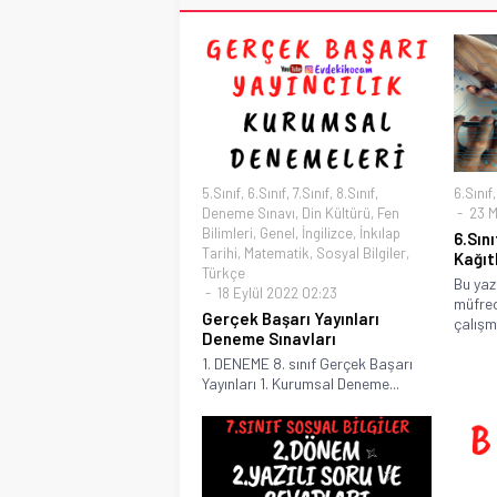
5.Sınıf
,
6.Sınıf
,
7.Sınıf
,
8.Sınıf
,
6.Sınıf
Deneme Sınavı
,
Din Kültürü
,
Fen
23 Ma
Bilimleri
,
Genel
,
İngilizce
,
İnkılap
6.Sını
Tarihi
,
Matematik
,
Sosyal Bilgiler
,
Kağıtl
Türkçe
Bu yaz
18 Eylül 2022 02:23
müfred
Gerçek Başarı Yayınları
çalışma
Deneme Sınavları
1. DENEME 8. sınıf Gerçek Başarı
Yayınları 1. Kurumsal Deneme...