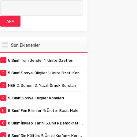
Son Eklenenler
1
5.Sınıf Tüm Dersler 1. Ünite Özetleri
2
5.Sınıf Sosyal Bilgiler 1.Ünite Özeti Konu Testi
3
MEB 2. Dönem 2. Yazılı Örnek Soruları
4
5. Sınıf Sosyal Bilgiler Konuları
5
8.Sınıf Fen Bilimleri 5.Ünite: Basit Makineler
6
8.Sınıf İnkılap Tarihi 5.Ünite Demokratikleşme Çabaları
7
8.Sınıf Din Kültürü 5.Ünite Kur’an-ı Kerim ve Özellikleri