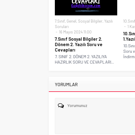
7.Sınıf
,
Genel
,
Sosyal Bilgiler
,
Yazılı
10.Sını
Soruları
1 Ka
16 Mayıs 2024 11:00
10.Sın
7.Sınıf Sosyal Bilgiler 2.
1.Yaz
Dönem 2. Yazılı Soru ve
10.Sını
Cevapları
Soru v
7. SINIF 2. DÖNEM 2. YAZILIYA
İndirme
HAZIRLIK SORU VE CEVAPLARI...
YORUMLAR