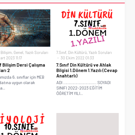
,
Bilişim
,
Genel
,
Yazılı Soruları
7.Sınıf
,
Din Kültürü
,
Yazılı Soruları
rt 2023 11:17
30 Ekim 2022 01:33
f Bilişim Dersi Çalışma
7.Sınıf Din Kültürü ve Ahlak
arı 2
Bilgisi 1.Dönem 1.Yazılı (Cevap
Anahtarlı)
ımızda 6. sınıflar için MEB
atına uygun olarak
ADI ………………………… SOYADI
...
SINIFI 2022-2023 EĞİTİM
ÖĞRETİM YILI...