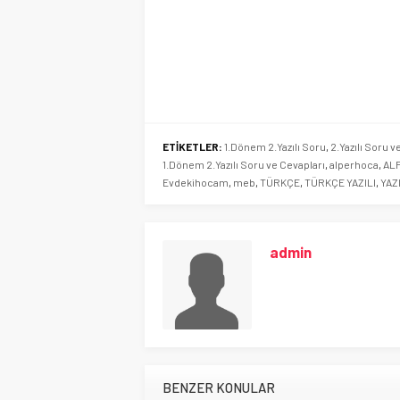
ETİKETLER:
1.Dönem 2.Yazılı Soru
,
2.Yazılı Soru v
1.Dönem 2.Yazılı Soru ve Cevapları
,
alperhoca
,
AL
Evdekihocam
,
meb
,
TÜRKÇE
,
TÜRKÇE YAZILI
,
YAZI
admin
BENZER KONULAR