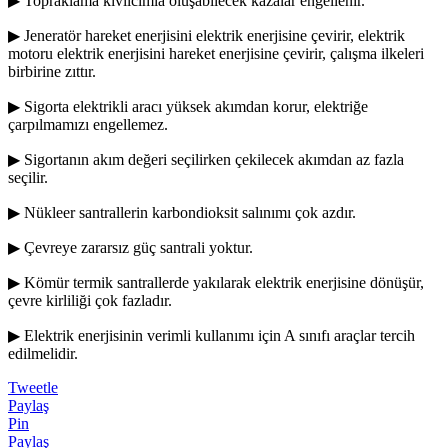
▶ Topraklama kıvılcımla oluşabilecek kazalar engellenir.
▶ Jeneratör hareket enerjisini elektrik enerjisine çevirir, elektrik
motoru elektrik enerjisini hareket enerjisine çevirir, çalışma ilkeleri
birbirine zıttır.
▶ Sigorta elektrikli aracı yüksek akımdan korur, elektriğe
çarpılmamızı engellemez.
▶ Sigortanın akım değeri seçilirken çekilecek akımdan az fazla
seçilir.
▶ Nükleer santrallerin karbondioksit salınımı çok azdır.
▶ Çevreye zararsız güç santrali yoktur.
▶ Kömür termik santrallerde yakılarak elektrik enerjisine dönüşür,
çevre kirliliği çok fazladır.
▶ Elektrik enerjisinin verimli kullanımı için A sınıfı araçlar tercih
edilmelidir.
Tweetle
Paylaş
Pin
Paylaş