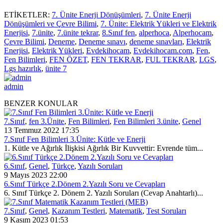
ETİKETLER:
7. Ünite Enerji Dönüşümleri
,
7. Ünite Enerji
Dönüşümleri ve Çevre Bilimi
,
7. Ünite: Elektrik Yükleri ve Elektrik
Enerjisi
,
7.ünite
,
7.ünite tekrar
,
8.Sınıf fen
,
alperhoca
,
Alperhocam
,
Çevre Bilimi
,
Deneme
,
Deneme sınavı
,
deneme sınavları
,
Elektrik
Enerjisi
,
Elektrik Yükleri
,
Evdekihocam
,
Evdekihocam.com
,
Fen
,
Fen Bilimleri
,
FEN ÖZET
,
FEN TEKRAR
,
FUL TEKRAR
,
LGS
,
Lgs hazırlık
,
ünite 7
admin
BENZER KONULAR
7.Sınıf
,
fen 3.Ünite
,
Fen Bilimleri
,
Fen Bilimleri 3.ünite
,
Genel
13 Temmuz 2022 17:35
7.Sınıf Fen Bilimleri 3.Ünite: Kütle ve Enerji
1. Kütle ve Ağırlık İlişkisi Ağırlık Bir Kuvvettir: Evrende tüm...
6.Sınıf
,
Genel
,
Türkçe
,
Yazılı Soruları
9 Mayıs 2023 22:00
6.Sınıf Türkçe 2.Dönem 2.Yazılı Soru ve Cevapları
6. Sınıf Türkçe 2. Dönem 2. Yazılı Soruları (Cevap Anahtarlı)...
7.Sınıf
,
Genel
,
Kazanım Testleri
,
Matematik
,
Test Soruları
9 Kasım 2023 01:53