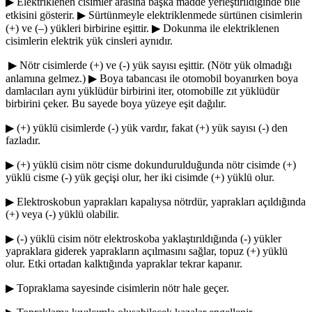
▶ Elektriklenen cisimler arasına başka madde yerleştirildiğinde bile
etkisini gösterir. ▶ Sürtünmeyle elektriklenmede sürtünen cisimlerin
(+) ve (–) yükleri birbirine eşittir. ▶ Dokunma ile elektriklenen
cisimlerin elektrik yük cinsleri aynıdır.
▶ Nötr cisimlerde (+) ve (-) yük sayısı eşittir. (Nötr yük olmadığı
anlamına gelmez.) ▶ Boya tabancası ile otomobil boyanırken boya
damlacıları aynı yüklüdür birbirini iter, otomobille zıt yüklüdür
birbirini çeker. Bu sayede boya yüzeye eşit dağılır.
▶ (+) yüklü cisimlerde (-) yük vardır, fakat (+) yük sayısı (-) den
fazladır.
▶ (+) yüklü cisim nötr cisme dokundurulduğunda nötr cisimde (+)
yüklü cisme (-) yük geçişi olur, her iki cisimde (+) yüklü olur.
▶ Elektroskobun yaprakları kapalıysa nötrdür, yaprakları açıldığında
(+) veya (-) yüklü olabilir.
▶ (-) yüklü cisim nötr elektroskoba yaklaştırıldığında (-) yükler
yapraklara giderek yaprakların açılmasını sağlar, topuz (+) yüklü
olur. Etki ortadan kalktığında yapraklar tekrar kapanır.
▶ Topraklama sayesinde cisimlerin nötr hale geçer.