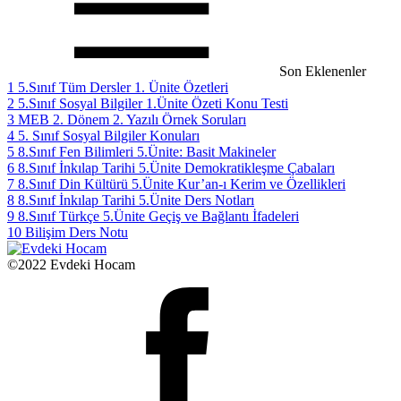
Son Eklenenler
1
5.Sınıf Tüm Dersler 1. Ünite Özetleri
2
5.Sınıf Sosyal Bilgiler 1.Ünite Özeti Konu Testi
3
MEB 2. Dönem 2. Yazılı Örnek Soruları
4
5. Sınıf Sosyal Bilgiler Konuları
5
8.Sınıf Fen Bilimleri 5.Ünite: Basit Makineler
6
8.Sınıf İnkılap Tarihi 5.Ünite Demokratikleşme Çabaları
7
8.Sınıf Din Kültürü 5.Ünite Kur’an-ı Kerim ve Özellikleri
8
8.Sınıf İnkılap Tarihi 5.Ünite Ders Notları
9
8.Sınıf Türkçe 5.Ünite Geçiş ve Bağlantı İfadeleri
10
Bilişim Ders Notu
©2022 Evdeki Hocam