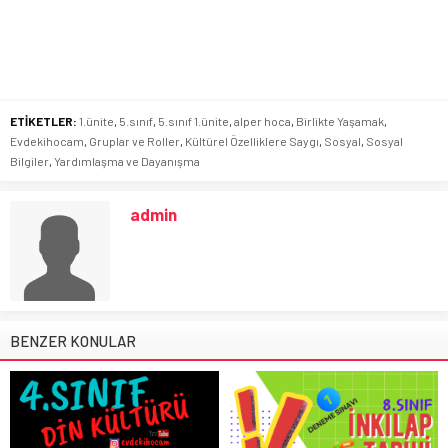
ETİKETLER:
1.ünite
,
5.sınıf
,
5.sınıf 1.ünite
,
alper hoca
,
Birlikte Yaşamak
,
Evdekihocam
,
Gruplar ve Roller
,
Kültürel Özelliklere Saygı
,
Sosyal
,
Sosyal
Bilgiler
,
Yardımlaşma ve Dayanışma
admin
BENZER KONULAR