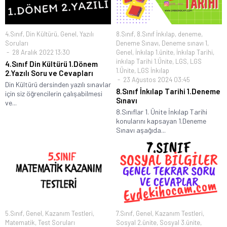
4.Sınıf
,
Din Kültürü
,
Genel
,
Yazılı
8.Sınıf
,
8.Sınıf İnkılap
,
deneme
,
Soruları
Deneme Sınavı
,
Deneme sınavı 1
,
28 Aralık 2022 13:30
Genel
,
İnkılap 1.ünite
,
İnkılap Tarihi
,
inkılap Tarihi 1.Ünite
,
LGS
,
LGS
4.Sınıf Din Kültürü 1.Dönem
1.Ünite
,
LGS İnkılap
2.Yazılı Soru ve Cevapları
23 Ağustos 2024 03:45
Din Kültürü dersinden yazılı sınavlar
8.Sınıf İnkılap Tarihi 1.Deneme
için siz öğrencilerin çalışabilmesi
Sınavı
ve...
8.Sınıflar 1. Ünite İnkılap Tarihi
konularını kapsayan 1.Deneme
Sınavı aşağıda...
5.Sınıf
,
Genel
,
Kazanım Testleri
,
7.Sınıf
,
Genel
,
Kazanım Testleri
,
Matematik
,
Test Soruları
Sosyal 2.ünite
,
Sosyal 3.ünite
,