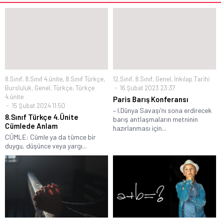
8.Sınıf
,
8.Sınıf 4.ünite
,
8.Sınıf Türkçe
,
12.Sınıf
,
8.Sınıf
,
Genel
,
İnkılap Tarihi
Bursluluk
,
Genel
,
Türkçe
,
Türkçe
16 Şubat 2023 23:37
4.ünite
Paris Barış Konferansı
15 Şubat 2024 11:50
– I.Dünya Savaşı’nı sona erdirecek
8.Sınıf Türkçe 4.Ünite
barış antlaşmaların metninin
Cümlede Anlam
hazırlanması için...
CÜMLE: Cümle ya da tümce bir
duygu, düşünce veya yargı...