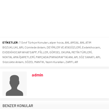
ETİKETLER:
7.Sınıf Türkçe Konuları
,
alper hoca
,
ANLAMSAL ANLATIM
BOZUKLUKLARI
,
Cümlede Anlam
,
DEYİMLER VE ATASÖZLERİ
,
Evdekihocam
,
EVDEKİHOCAM WHATSAPP
,
FİİLLER
,
GÖRSEL OKUMA
,
METİN TÜRLERİ
,
NOKTALAMA İŞARETLERİ
,
PARÇADA (PARAGRAFTA) ANLAM
,
SÖZ SANATLARI
,
Sözcükte Anlam
,
SÖZEL MANTIK
,
Yazım Kuralları
,
ZARFLAR
admin
BENZER KONULAR