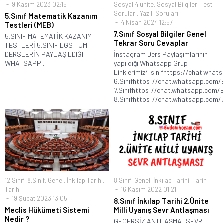
9 Kasım 2023 02:15
Sosyal 4.ünite
,
Sosyal Bilgiler
,
Test
Soruları
,
Yazılı Soruları
5.Sınıf Matematik Kazanım
4 Nisan 2024 12:57
Testleri (MEB)
7.Sınıf Sosyal Bilgiler Genel
5.SINIF MATEMATİK KAZANIM
Tekrar Soru Cevaplar
TESTLERİ 5.SINIF LGS TÜM
DERSLERİN PAYLAŞILDIĞI
İnstagram Ders Paylaşımlarının
WHATSAPP...
yapıldığı Whatsapp Grup
Linklerimiz4.sınıfhttps://chat.w
6.Sınıfhttps://chat.whatsapp.com
7.Sınıfhttps://chat.whatsapp.co
8.Sınıfhttps://chat.whatsapp.com
12.Sınıf
,
8.Sınıf
,
Genel
,
İnkılap Tarihi
,
8.Sınıf
,
Genel
,
İnkılap Tarihi
,
Tarih
Tarih
16 Kasım 2022 01:21
19 Şubat 2023 13:05
8.Sınıf İnkılap Tarihi 2.Ünite
Meclis Hükümeti Sistemi
Milli Uyanış Sevr Antlaşması
Nedir ?
GEÇERSİZ ANTLAŞMA: SEVR