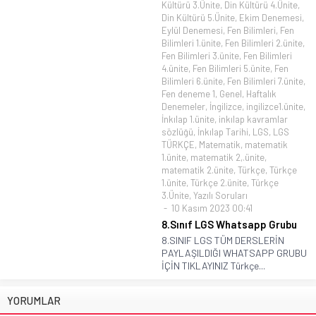
Kültürü 3.Ünite
,
Din Kültürü 4.Ünite
,
Din Kültürü 5.Ünite
,
Ekim Denemesi
,
Eylül Denemesi
,
Fen Bilimleri
,
Fen
Bilimleri 1.ünite
,
Fen Bilimleri 2.ünite
,
Fen Bilimleri 3.ünite
,
Fen Bilimleri
4.ünite
,
Fen Bilimleri 5.ünite
,
Fen
Bilimleri 6.ünite
,
Fen Bilimleri 7.ünite
,
Fen deneme 1
,
Genel
,
Haftalık
Denemeler
,
İngilizce
,
ingilizce1.ünite
,
İnkılap 1.ünite
,
inkılap kavramlar
sözlüğü
,
İnkılap Tarihi
,
LGS
,
LGS
TÜRKÇE
,
Matematik
,
matematik
1.ünite
,
matematik 2,.ünite
,
matematik 2.ünite
,
Türkçe
,
Türkçe
1.ünite
,
Türkçe 2.ünite
,
Türkçe
3.Ünite
,
Yazılı Soruları
10 Kasım 2023 00:41
8.Sınıf LGS Whatsapp Grubu
8.SINIF LGS TÜM DERSLERİN
PAYLAŞILDIĞI WHATSAPP GRUBU
İÇİN TIKLAYINIZ Türkçe...
YORUMLAR