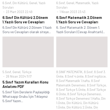
6.Sınıf
,
Din Kültürü
,
Genel
,
Yazılı
6.Sınıf
,
Genel
,
Matematik
,
Yazılı
Soruları
Soruları
23 Mart 2023 22:49
1 Nisan 2023 23:43
6.Sınıf Din Kültürü 2.Dönem
6.Sınıf Matematik 2.Dönem
1.Yazılı Soru ve Cevapları
1.Yazılı Soru ve Cevapları
6.Sınıf Din Kültürü 2.Dönem 1.Yazılı
6. Sınıf Matematik 2. Dönem 1.
Soru ve Cevapları olarak siteye...
Yazılı Soruları (Cevap Anahtarlı)...
5.Sınıf
,
Genel
,
Türkçe
8.SINIF MATEMATİK
,
8.Sınıf
,
8.Sınıf 3.
26 Nisan 2024 11:17
Ünite
,
8.Sınıf 4.ünite
,
8.Sınıf ingilizce
,
8.Sınıf Matematik 1.hafta
,
8.Sınıf
5.Sınıf Yazım Kuralları Konu
Matematik Denemesi
,
8.Sınıf Türkçe
,
Anlatımı PDF
8.Sınıf Türkçe 5.Ünite
,
8.Sınıf Türkçe
5.Sınıf Tüm Derslerin Paylaşıldığı
6.Ünite
,
8.Sınıf Türkçe Denemesi
,
Whatsapp Grubu İçin Tıklayınız
8.Sınıf Türkçe Denemesi 1.Hafta
,
Din
5.Sınıf Yazım...
1.Ünite
,
Din Kültürü
,
Din Kültürü
1.Ünite
,
Din Kültürü 2.Ünite
,
Din