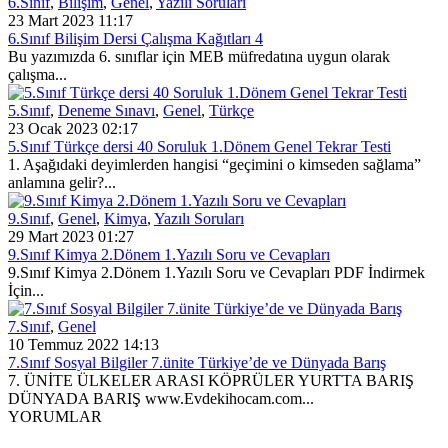
6.Sınıf
,
Bilişim
,
Genel
,
Yazılı Soruları
23 Mart 2023 11:17
6.Sınıf Bilişim Dersi Çalışma Kağıtları 4
Bu yazımızda 6. sınıflar için MEB müfredatına uygun olarak
çalışma...
5.Sınıf
,
Deneme Sınavı
,
Genel
,
Türkçe
23 Ocak 2023 02:17
5.Sınıf Türkçe dersi 40 Soruluk 1.Dönem Genel Tekrar Testi
1. Aşağıdaki deyimlerden hangisi “geçimini o kimseden sağlama”
anlamına gelir?...
9.Sınıf
,
Genel
,
Kimya
,
Yazılı Soruları
29 Mart 2023 01:27
9.Sınıf Kimya 2.Dönem 1.Yazılı Soru ve Cevapları
9.Sınıf Kimya 2.Dönem 1.Yazılı Soru ve Cevapları PDF İndirmek
İçin...
7.Sınıf
,
Genel
10 Temmuz 2022 14:13
7.Sınıf Sosyal Bilgiler 7.ünite Türkiye’de ve Dünyada Barış
7. ÜNİTE ÜLKELER ARASI KÖPRÜLER YURTTA BARIŞ
DÜNYADA BARIŞ www.Evdekihocam.com...
YORUMLAR