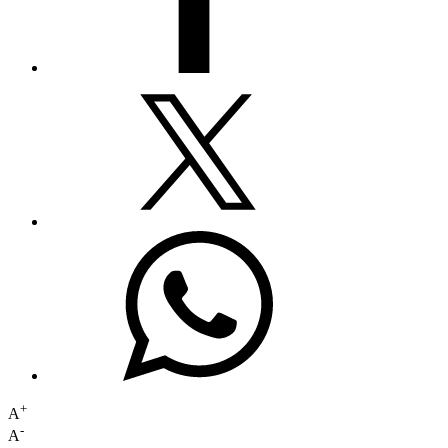
+
A
-
A