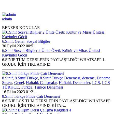
admin
BENZER KONULAR
6.Sınıf
,
Genel
,
Sosyal Bilgiler
30 Eylül 2022 00:51
6.Sınıf Sosyal Bilgiler 2.Ünite Özeti: Kültür ve Miras Ünitesi
Kavimler Göçü
6.SINIF TÜM DERSLERİN PAYLAŞILDIĞI WHATSAPP 1.
GRUBU İÇİN TIKLAYINIZ
————————————————————————————–.
8.Sınıf
,
8.Sınıf Türkçe
,
8.Sınıf Türkçe Denemesi
,
deneme
,
Deneme
Sınavı
,
Genel
,
Haftalık Çalışmalar
,
Haftalık Denemeler
,
LGS
,
LGS
TÜRKÇE
,
Türkçe
,
Türkçe Denemesi
16 Ekim 2023 01:21
8.Sınıf Türkçe Fiilde Çatı Denemesi
8.SINIF LGS TÜM DERSLERİN PAYLAŞILDIĞI WHATSAPP
GRUBU İÇİN TIKLAYINIZ KİTAP...