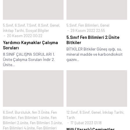
5.Sınıf
,
6.Sınıf
,
7.Sınıf
,
8.Sınıf
,
Genel
,
5.Sınıf
,
Fen Bilimleri
,
Genel
İnkılap Tarihi
,
Sosyal Bilgiler
29 Kasım 2022 22:55
20 Kasım 2022 00:22
5.Sınıf Fen Bilimleri 2.Ünite
Yardımcı Kaynaklar Çalışma
Bitkiler
Soruları
BİTKİLER Bitkiler Güneş ışığı, su,
8.SINIF ÇALIŞMA SORULARI 1.
mineral madde ve karbondioksit
Ünite Çalışma Soruları İndir 2.
gazını...
Ünite...
6.Sınıf
,
Bursluluk
,
fen 3.Ünite
,
Fen
12.Sınıf
,
8.Sınıf
,
Genel
,
İnkılap Tarihi
,
Bilimleri
,
Fen Bilimleri 1.ünite
,
Fen
Tarih
Bilimleri 2.ünite
,
Fen Bilimleri 3.ünite
,
17 Şubat 2023 01:18
Fen Bilimleri 4.ünite
,
Fen Bilimleri
Milli (Yararlı) Cemiyetler