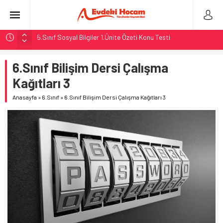
5.Sınıf Sosyal Bilgiler 1.Ünite Özeti Konu Testi
MEB 2. Dönem 2. Yazılı Örnek Soruları
6.Sınıf Bilişim Dersi Çalışma
5. Sınıf Sosyal Bilgiler Konuları
Kağıtları 3
8.Sınıf Fen Bilimleri 5.Ünite: Basit Makineler
5.Sınıf Tüm Dersler 1. Ünite Özetleri
Anasayfa
»
6.Sınıf
»
6.Sınıf Bilişim Dersi Çalışma Kağıtları 3