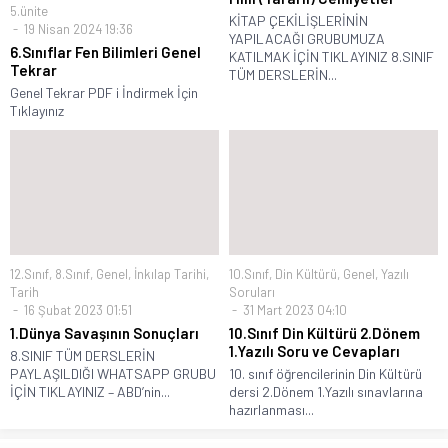
5.ünite
KİTAP ÇEKİLİŞLERİNİN
19 Nisan 2024 19:36
YAPILACAĞI GRUBUMUZA
6.Sınıflar Fen Bilimleri Genel
KATILMAK İÇİN TIKLAYINIZ 8.SINIF
Tekrar
TÜM DERSLERİN...
Genel Tekrar PDF i İndirmek İçin
Tıklayınız
12.Sınıf
,
8.Sınıf
,
Genel
,
İnkılap Tarihi
,
10.Sınıf
,
Din Kültürü
,
Genel
,
Yazılı
Tarih
Soruları
16 Şubat 2023 01:51
31 Mart 2023 04:10
1.Dünya Savaşının Sonuçları
10.Sınıf Din Kültürü 2.Dönem
1.Yazılı Soru ve Cevapları
8.SINIF TÜM DERSLERİN
PAYLAŞILDIĞI WHATSAPP GRUBU
10. sınıf öğrencilerinin Din Kültürü
İÇİN TIKLAYINIZ – ABD’nin...
dersi 2.Dönem 1.Yazılı sınavlarına
hazırlanması...