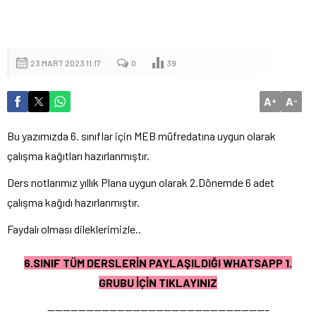
23 MART 2023 11:17
0
39
A
A
+
-
Bu yazımızda 6. sınıflar için MEB müfredatına uygun olarak
çalışma kağıtları hazırlanmıştır.
Ders notlarımız yıllık Plana uygun olarak 2.Dönemde 6 adet
çalışma kağıdı hazırlanmıştır.
Faydalı olması dileklerimizle..
6.SINIF TÜM DERSLERİN PAYLAŞILDIĞI WHATSAPP 1.
GRUBU İÇİN TIKLAYINIZ
————————————————————————————–