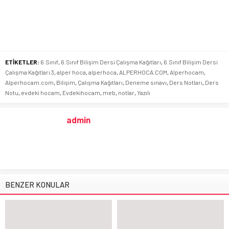
ETİKETLER:
6.Sınıf
,
6.Sınıf Bilişim Dersi Çalışma Kağıtları
,
6.Sınıf Bilişim Dersi
Çalışma Kağıtları 3
,
alper hoca
,
alperhoca
,
ALPERHOCA.COM
,
Alperhocam
,
Alperhocam.com
,
Bilişim
,
Çalışma Kağıtları
,
Deneme sınavı
,
Ders Notları
,
Ders
Notu
,
evdeki hocam
,
Evdekihocam
,
meb
,
notlar
,
Yazılı
admin
BENZER KONULAR