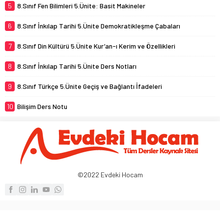
5
8.Sınıf Fen Bilimleri 5.Ünite: Basit Makineler
6
8.Sınıf İnkılap Tarihi 5.Ünite Demokratikleşme Çabaları
7
8.Sınıf Din Kültürü 5.Ünite Kur’an-ı Kerim ve Özellikleri
8
8.Sınıf İnkılap Tarihi 5.Ünite Ders Notları
9
8.Sınıf Türkçe 5.Ünite Geçiş ve Bağlantı İfadeleri
10
Bilişim Ders Notu
©2022 Evdeki Hocam