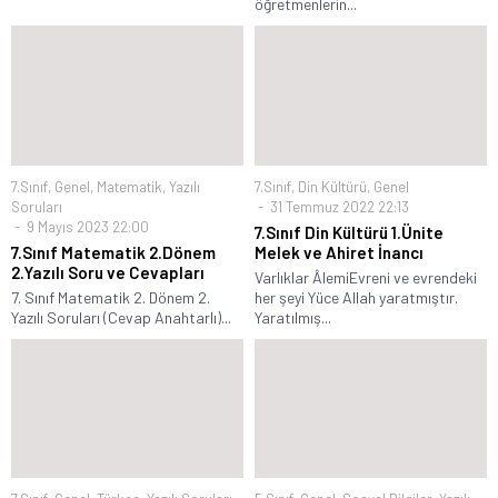
öğretmenlerin...
7.Sınıf
,
Genel
,
Matematik
,
Yazılı
7.Sınıf
,
Din Kültürü
,
Genel
Soruları
31 Temmuz 2022 22:13
9 Mayıs 2023 22:00
7.Sınıf Din Kültürü 1.Ünite
7.Sınıf Matematik 2.Dönem
Melek ve Ahiret İnancı
2.Yazılı Soru ve Cevapları
Varlıklar ÂlemiEvreni ve evrendeki
7. Sınıf Matematik 2. Dönem 2.
her şeyi Yüce Allah yaratmıştır.
Yazılı Soruları (Cevap Anahtarlı)...
Yaratılmış...