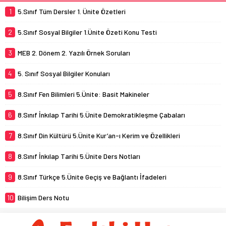
1
5.Sınıf Tüm Dersler 1. Ünite Özetleri
2
5.Sınıf Sosyal Bilgiler 1.Ünite Özeti Konu Testi
3
MEB 2. Dönem 2. Yazılı Örnek Soruları
4
5. Sınıf Sosyal Bilgiler Konuları
5
8.Sınıf Fen Bilimleri 5.Ünite: Basit Makineler
6
8.Sınıf İnkılap Tarihi 5.Ünite Demokratikleşme Çabaları
7
8.Sınıf Din Kültürü 5.Ünite Kur’an-ı Kerim ve Özellikleri
8
8.Sınıf İnkılap Tarihi 5.Ünite Ders Notları
9
8.Sınıf Türkçe 5.Ünite Geçiş ve Bağlantı İfadeleri
10
Bilişim Ders Notu