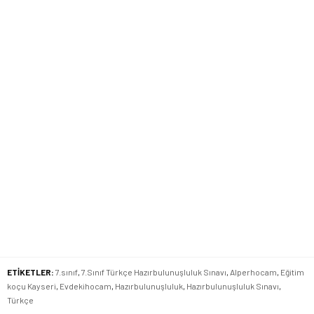
ETİKETLER:
7.sınıf
,
7.Sınıf Türkçe Hazırbulunuşluluk Sınavı
,
Alperhocam
,
Eğitim
koçu Kayseri
,
Evdekihocam
,
Hazırbulunuşluluk
,
Hazırbulunuşluluk Sınavı
,
Türkçe