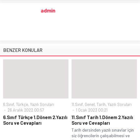
admin
BENZER KONULAR
6.Sınıf
,
Türkçe
,
Yazılı Soruları
11.Sınıf
,
Genel
,
Tarih
,
Yazılı Soruları
26 Aralık 2022 00:57
1 Ocak 2023 00:21
6.Sınıf Türkçe 1.Dönem 2.Yazılı
11.Sınıf Tarih 1.Dönem 2.Yazılı
Soru ve Cevapları
Soru ve Cevapları
Tarih dersinden yazılı sınavlar için
siz öğrencilerin çalışabilmesi ve