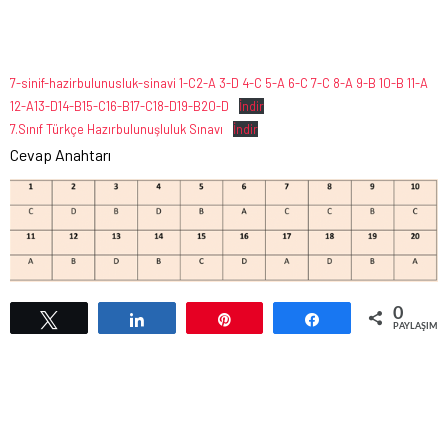
7-sinif-hazirbulunusluk-sinavi 1-C2-A 3-D 4-C 5-A 6-C 7-C 8-A 9-B 10-B 11-A
12-A13-D14-B15-C16-B17-C18-D19-B20-D
İndir
7.Sınıf Türkçe Hazırbulunuşluluk Sınavı
İndir
Cevap Anahtarı
0
Tweetle
Paylaş
Pin
Paylaş
PAYLAŞIML