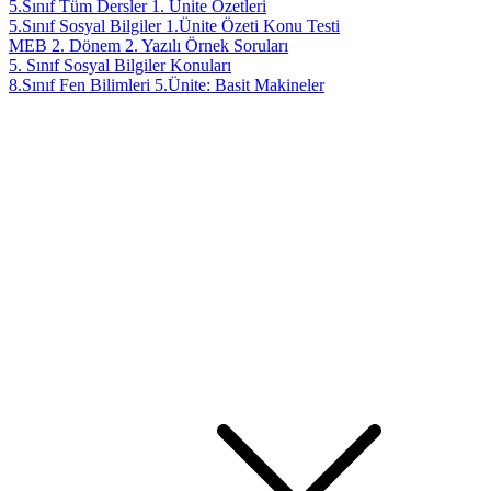
5.Sınıf Tüm Dersler 1. Ünite Özetleri
5.Sınıf Sosyal Bilgiler 1.Ünite Özeti Konu Testi
MEB 2. Dönem 2. Yazılı Örnek Soruları
5. Sınıf Sosyal Bilgiler Konuları
8.Sınıf Fen Bilimleri 5.Ünite: Basit Makineler