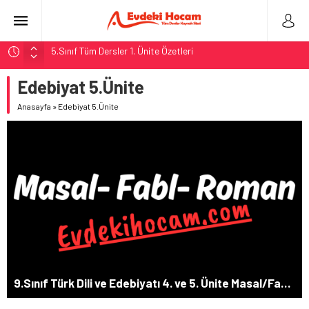
5.Sınıf Tüm Dersler 1. Ünite Özetleri
5.Sınıf Sosyal Bilgiler 1.Ünite Özeti Konu Testi
Edebiyat 5.Ünite
MEB 2. Dönem 2. Yazılı Örnek Soruları
Anasayfa
»
Edebiyat 5.Ünite
5. Sınıf Sosyal Bilgiler Konuları
8.Sınıf Fen Bilimleri 5.Ünite: Basit Makineler
9.Sınıf Türk Dili ve Edebiyatı 4. ve 5. Ünite Masal/Fabl/ Roman