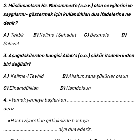
2.
Müslümanların Hz. Muhammed’e (s.a.v.) olan sevgilerini ve
saygılarını- göstermek için kullandıkları dua ifadelerine ne
denir?
A)
Tekbir
B)
Kelime-i Şehadet
C)
Besmele
D)
Salavat
3.
Aşağıdakilerden hangisi Allah’a (c.c.) şükür ifadelerinden
biri değildir?
A)
Kelime-i Tevhid
B)
Allahım sana şükürler olsun
C)
Elhamdülillah
D)
Hamdolsun
4.
»
Yemek yemeye başlarken …………………………………………..
deriz.
»
Hasta ziyaretine gittiğimizde hastaya
…………………………………. diye dua ederiz.