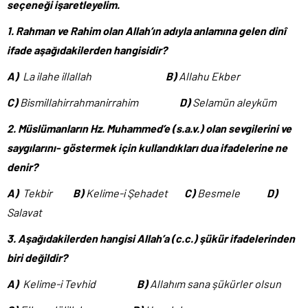
seçeneği işaretleyelim.
1.
Rahman ve Rahim olan Allah’ın adıyla anlamına gelen dinî
ifade aşağıdakilerden hangisidir?
A)
La ilahe illallah
B)
Allahu Ekber
C)
Bismillahirrahmanirrahim
D)
Selamün aleyküm
2.
Müslümanların Hz. Muhammed’e (s.a.v.) olan sevgilerini ve
saygılarını- göstermek için kullandıkları dua ifadelerine ne
denir?
A)
Tekbir
B)
Kelime-i Şehadet
C)
Besmele
D)
Salavat
3.
Aşağıdakilerden hangisi Allah’a (c.c.) şükür ifadelerinden
biri değildir?
A)
Kelime-i Tevhid
B)
Allahım sana şükürler olsun