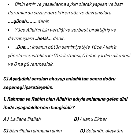
Dinin emir ve yasaklarına aykırı olarak yapılan ve bazı
durumlarda cezayı gerektiren söz ve davranışlara
….günah…….
denir.
Yüce Allah’ın izin verdiği ve serbest bıraktığı iş ve
davranışlara
..helal…
denir.
..Dua…;
insanın bütün samimiyetiyle Yüce Allah’a
yönelmesi, isteklerini O’na iletmesi, O’ndan yardım dilemesi
ve O’na güvenmesidir.
C) Aşağıdaki soruları okuyup anladıktan sonra doğru
seçeneği işaretleyelim.
1.
Rahman ve Rahim olan Allah’ın adıyla anlamına gelen dinî
ifade aşağıdakilerden hangisidir?
A)
La ilahe illallah
B)
Allahu Ekber
C)
Bismillahirrahmanirrahim
D)
Selamün aleyküm