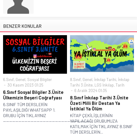
BENZER KONULAR
6.Sınıf
,
Genel
,
Sosyal Bilgiler
8.Sınıf
,
Genel
,
İnkılap Tarihi
,
İnkılap
30 Kasım 2023 01:25
Tarihi 3.Ünite
,
LGS İnkılap
,
Tarih
6 Aralık 2024 01:35
6.Sınıf Sosyal Bilgiler 3.Ünite
Ülkemizin Beşeri Coğrafyası
8.Sınıf İnkılap Tarihi 3.Ünite
Özeti Milli Bir Destan Ya
6.SINIF TÜM DERSLERİN
İstiklal Ya Ölüm
PAYLAŞILDIĞI WHATSAPP 1.
GRUBU İÇİN TIKLAYINIZ
KİTAP ÇEKİLİŞLERİNİN
————————————————————————————–...
YAPILACAĞI GRUBUMUZA
KATILMAK İÇİN TIKLAYINIZ 8.SINIF
TÜM DERSLERİN...