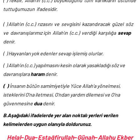
( ) Tekbir, Allah’ın (c.c.) büyüklüğünü tüm varlıkların üstünde
tuttuğumuzun ifadesidir.
( ) Allah’ın (c.c.) rızasını ve sevgisini kazandıracak güzel söz
ve davranışlarımız için Allah’ın (c.c.) verdiği karşılığa
sevap
denir.
( ) Hayvanları yok edenler sevap işlemiş olurlar.
( ) Allah’ın (c.c.) yapılmasını kesin olarak yasakladığı söz ve
davranışlara
haram
denir.
( )
İnsanın bütün samimiyetiyle Yüce Allah’a yönelmesi,
isteklerini O’na iletmesi, O’ndan yardım dilemesi ve O’na
güvenmesine
dua
denir.
B.Aşağıdaki ifadelerde yer alan noktalı yerleri verilen
kelimelerden uygun olanıyla doldurunuz.
Helal
–
Dua
–
Estağfirullah
–
Günah
–
Allahu Ekber