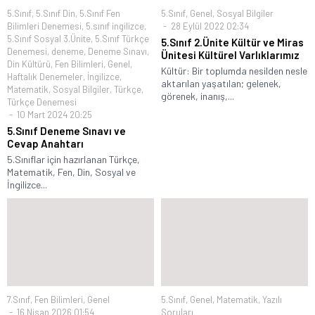
5.Sınıf
,
5.Sınıf Din
,
5.Sınıf Fen
5.Sınıf
,
Genel
,
Sosyal Bilgiler
Bilimleri Denemesi
,
5.sınıf ingilizce
,
28 Eylül 2022 02:34
5.Sınıf Sosyal 3.Ünite
,
5.Sınıf Türkçe
5.Sınıf 2.Ünite Kültür ve Miras
Denemesi
,
deneme
,
Deneme Sınavı
,
Ünitesi Kültürel Varlıklarımız
Din Kültürü
,
Fen Bilimleri
,
Genel
,
Kültür: Bir toplumda nesilden nesle
Haftalık Denemeler
,
İngilizce
,
aktarılan yaşatılan; gelenek,
Matematik
,
Sosyal Bilgiler
,
Türkçe
,
görenek, inanış,...
Türkçe Denemesi
10 Mart 2024 20:25
5.Sınıf Deneme Sınavı ve
Cevap Anahtarı
5.Sınıflar için hazırlanan Türkçe,
Matematik, Fen, Din, Sosyal ve
İngilizce...
7.Sınıf
,
Fen Bilimleri
,
Genel
5.Sınıf
,
Genel
,
Matematik
,
Yazılı
16 Nisan 2026 01:54
Soruları