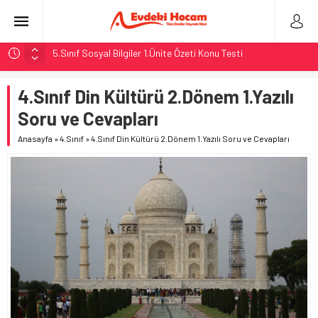
5.Sınıf Sosyal Bilgiler 1.Ünite Özeti Konu Testi
MEB 2. Dönem 2. Yazılı Örnek Soruları
4.Sınıf Din Kültürü 2.Dönem 1.Yazılı
5. Sınıf Sosyal Bilgiler Konuları
Soru ve Cevapları
8.Sınıf Fen Bilimleri 5.Ünite: Basit Makineler
5.Sınıf Tüm Dersler 1. Ünite Özetleri
Anasayfa
»
4.Sınıf
»
4.Sınıf Din Kültürü 2.Dönem 1.Yazılı Soru ve Cevapları