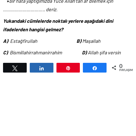
»
Bir hata yaptığımızda Yüce Allah’tan af dilemek için
………………………….. deriz.
Yukarıdaki cümlelerde noktalı yerlere aşağıdaki dini
ifadelerden hangisi gelmez?
A)
Estağfirullah
B)
Maşallah
C)
Bismillahirrahmanirrahim
D)
Allah şifa versin
0
Tweetle
Paylaş
Pin
Paylaş
PAYLAŞIML