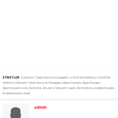
ETİKETLER:
2.Dönem 1.Yazılı Soru ve Cevapları
,
4.Sınıf Din Kültürü
,
4.Sınıf Din
Kültürü 2.Dönem 1.Yazılı Soru ve Cevapları
,
Alper hocam
,
Alperhocam
,
Alperhocam.com
,
Deneme
,
din
,
din 2.dönem 1.yazılı
,
Din Kültürü
,
evdeki hocam
,
Evdekihocam
,
meb
admin