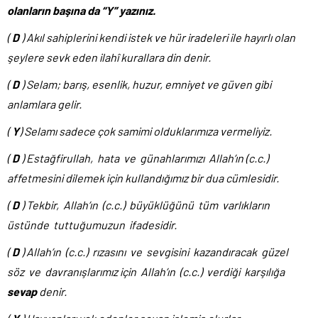
olanların başına da “Y” yazınız.
(
D
) Akıl sahiplerini kendi istek ve hür iradeleri ile hayırlı olan
şeylere sevk eden ilahî kurallara din denir.
(
D
) Selam; barış, esenlik, huzur, emniyet ve güven gibi
anlamlara gelir.
(
Y
) Selamı sadece çok samimi olduklarımıza vermeliyiz.
(
D
) Estağfirullah, hata ve günahlarımızı Allah’ın (c.c.)
affetmesini dilemek için kullandığımız bir dua cümlesidir.
(
D
) Tekbir, Allah’ın (c.c.) büyüklüğünü tüm varlıkların
üstünde tuttuğumuzun ifadesidir.
(
D
) Allah’ın (c.c.) rızasını ve sevgisini kazandıracak güzel
söz ve davranışlarımız için Allah’ın (c.c.) verdiği karşılığa
sevap
denir.