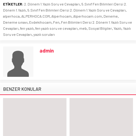
ETİKETLER:
2. Dönem 1.Yazılı Soru ve Cevapları
,
5.Sınıf Fen Bilimleri Dersi 2.
Dönem 1.Yazılı
,
5.Sınıf Fen Bilimleri Dersi 2. Dönem 1.Yazılı Soru ve Cevapları
,
alperhoca
,
ALPERHOCA.COM
,
Alperhocam
,
Alperhocam.com
,
Deneme
,
Deneme sınavı
,
Evdekihocam
,
Fen
,
Fen Bilimleri Dersi 2. Dönem 1.Yazılı Soru ve
Cevapları
,
fen yazılı
,
fen yazılı soru ve cevapları
,
meb
,
Sosyal Bilgiler
,
Yazılı
,
Yazılı
Soru ve Cevapları
,
yazılı soruları
admin
BENZER KONULAR