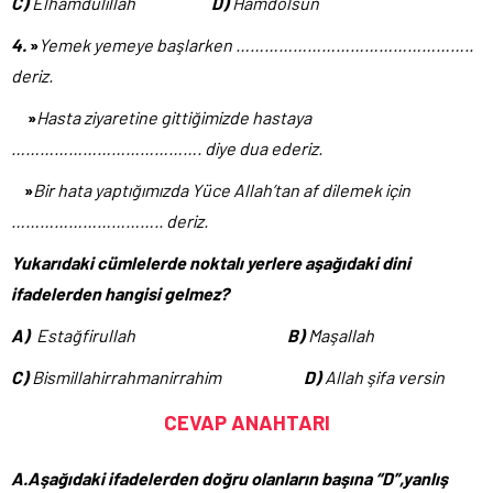
C)
Elhamdülillah
D)
Hamdolsun
4.
»
Yemek yemeye başlarken …………………………………………..
deriz.
»
Hasta ziyaretine gittiğimizde hastaya
…………………………………. diye dua ederiz.
»
Bir hata yaptığımızda Yüce Allah’tan af dilemek için
………………………….. deriz.
Yukarıdaki cümlelerde noktalı yerlere aşağıdaki dini
ifadelerden hangisi gelmez?
A)
Estağfirullah
B)
Maşallah
C)
Bismillahirrahmanirrahim
D)
Allah şifa versin
CEVAP ANAHTARI
A.Aşağıdaki ifadelerden doğru olanların başına “D”,yanlış