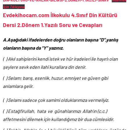
DIN-KULTURU-VE-AHLAK-BILGISI-2.DONEM-1.YAZILI-SINAV
İndirmek
İçin Tıklayınız
Evdekihocam.com İlkokulu 4.Sınıf Din Kültürü
Dersi 2.Dönem 1.Yazılı Soru ve Cevapları
A.Aşağıdaki ifadelerden doğru olanların başına “D”,yanlış
olanların başına da “Y” yazınız.
( ) Akıl sahiplerini kendi istek ve hür iradeleri ile hayırlı olan
şeylere sevk eden ilahî kurallara din denir.
( ) Selam; barış, esenlik, huzur, emniyet ve güven gibi
anlamlara gelir.
( ) Selamı sadece çok samimi olduklarımıza vermeliyiz.
( ) Estağfirullah, hata ve günahlarımızı Allah’ın (c.c.)
affetmesini dilemek için kullandığımız bir dua cümlesidir.