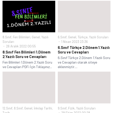
8.Sınıf
,
Fen Bilimleri
,
Genel
,
Yazılı
6.Sınıf
,
Genel
,
Türkçe
,
Yazılı Soruları
Soruları
1 Nisan 2023 23:36
26 Aralık 2022 00:55
6.Sınıf Türkçe 2.Dönem 1.Yazılı
8.Sınıf Fen Bilimleri 1.Dönem
Soru ve Cevapları
2.Yazılı Soru ve Cevapları
6.Sınıf Türkçe 2.Dönem 1.Yazılı Soru
Fen Bilimleri 1.Dönem 2.Yazılı Soru
ve Cevapları olarak siteye
ve Cevapları PDFi İçin Tıklayınız...
eklenmiştir....
12.Sınıf
,
8.Sınıf
,
Genel
,
İnkılap Tarihi
,
9.Sınıf
,
Fizik
,
Yazılı Soruları
Tarih
29 Ekim 2022 00:28