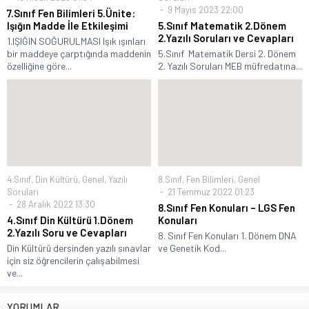
9 Mayıs 2023 22:00
7.Sınıf Fen Bilimleri 5.Ünite:
Işığın Madde İle Etkileşimi
5.Sınıf Matematik 2.Dönem
2.Yazılı Soruları ve Cevapları
1.IŞIĞIN SOĞURULMASI Işık ışınları
bir maddeye çarptığında maddenin
5.Sınıf Matematik Dersi 2. Dönem
özelliğine göre...
2. Yazılı Soruları MEB müfredatına...
4.Sınıf
,
Din Kültürü
,
Genel
,
Yazılı
8.Sınıf
,
Fen Bilimleri
,
Genel
Soruları
21 Temmuz 2022 01:23
28 Aralık 2022 13:30
8.Sınıf Fen Konuları – LGS Fen
4.Sınıf Din Kültürü 1.Dönem
Konuları
2.Yazılı Soru ve Cevapları
8. Sınıf Fen Konuları 1. Dönem DNA
Din Kültürü dersinden yazılı sınavlar
ve Genetik Kod...
için siz öğrencilerin çalışabilmesi
ve...
YORUMLAR