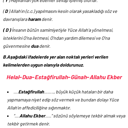
(
Y
) Hayvanları yok edenler sevap işlemiş olurlar.
(
D
) Allah’ın (c.c.) yapılmasını kesin olarak yasakladığı söz ve
davranışlara
haram
denir.
( D )
İnsanın bütün samimiyetiyle Yüce Allah’a yönelmesi,
isteklerini O’na iletmesi, O’ndan yardım dilemesi ve O’na
güvenmesine
dua
denir.
B.Aşağıdaki ifadelerde yer alan noktalı yerleri verilen
kelimelerden uygun olanıyla doldurunuz.
Helal
–
Dua
–
Estağfirullah
–
Günah
–
Allahu Ekber
….
Estağfirullah
…….., büyük küçük hataları bir daha
yapmamaya niyet edip söz vermek ve bundan dolayı Yüce
Allah’ın affediciliğine sığınmaktır.
“….
Allahu Ekber
…..” sözünü söylemeye tekbir almak veya
tekbir getirmek denir.