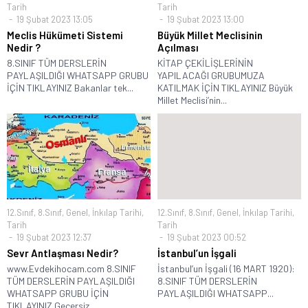
Tarih
Tarih
19 Şubat 2023 13:05
19 Şubat 2023 13:00
Meclis Hükümeti Sistemi
Büyük Millet Meclisinin
Nedir ?
Açılması
8.SINIF TÜM DERSLERİN
KİTAP ÇEKİLİŞLERİNİN
PAYLAŞILDIĞI WHATSAPP GRUBU
YAPILACAĞI GRUBUMUZA
İÇİN TIKLAYINIZ Bakanlar tek...
KATILMAK İÇİN TIKLAYINIZ Büyük
Millet Meclisi’nin...
12.Sınıf
,
8.Sınıf
,
Genel
,
İnkılap Tarihi
,
12.Sınıf
,
8.Sınıf
,
Genel
,
İnkılap Tarihi
,
Tarih
Tarih
19 Şubat 2023 12:37
19 Şubat 2023 00:52
Sevr Antlaşması Nedir?
İstanbul’un İşgali
www.Evdekihocam.com 8.SINIF
İstanbul’un İşgali (16 MART 1920):
TÜM DERSLERİN PAYLAŞILDIĞI
8.SINIF TÜM DERSLERİN
WHATSAPP GRUBU İÇİN
PAYLAŞILDIĞI WHATSAPP...
TIKLAYINIZ Geçersiz...