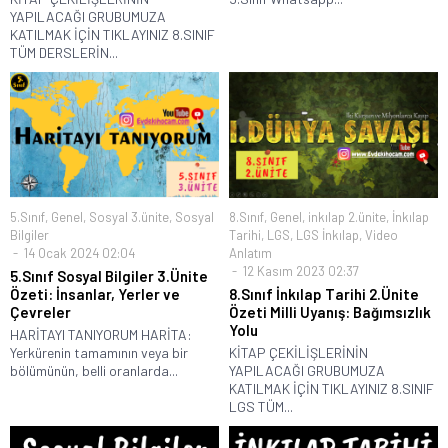
YAPILACAĞI GRUBUMUZA
KATILMAK İÇİN TIKLAYINIZ 8.SINIF
TÜM DERSLERİN...
5.Sınıf
,
Genel
,
Sosyal 3.ünite
,
Sosyal
8.Sınıf
,
Genel
,
inkılap 2.ünite
,
İnkılap
Bilgiler
Tarihi
,
LGS
,
LGS İnkılap
,
Video
14 Ocak 2024 02:04
Anlatım
12 Kasım 2023 02:37
5.Sınıf Sosyal Bilgiler 3.Ünite
Özeti: İnsanlar, Yerler ve
8.Sınıf İnkılap Tarihi 2.Ünite
Çevreler
Özeti Milli Uyanış: Bağımsızlık
Yolu
HARİTAYI TANIYORUM HARİTA:
Yerkürenin tamamının veya bir
KİTAP ÇEKİLİŞLERİNİN
bölümünün, belli oranlarda...
YAPILACAĞI GRUBUMUZA
KATILMAK İÇİN TIKLAYINIZ 8.SINIF
LGS TÜM...