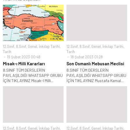
12.Sınıf
,
8.Sınıf
,
Genel
,
İnkılap Tarihi
,
12.Sınıf
,
8.Sınıf
,
Genel
,
İnkılap Tarihi
,
Tarih
Tarih
19 Şubat 2023 00:48
18 Şubat 2023 01:28
Misak-ı Milli Kararları
Son Osmanlı Mebusan Meclisi
8.SINIF TÜM DERSLERİN
8.SINIF TÜM DERSLERİN
PAYLAŞILDIĞI WHATSAPP GRUBU
PAYLAŞILDIĞI WHATSAPP GRUBU
İÇİN TIKLAYINIZ Misak-I Milli...
İÇİN TIKLAYINIZ Mustafa Kemal...
12.Sınıf
,
8.Sınıf
,
Genel
,
İnkılap Tarihi
,
12.Sınıf
,
8.Sınıf
,
Genel
,
İnkılap Tarihi
,