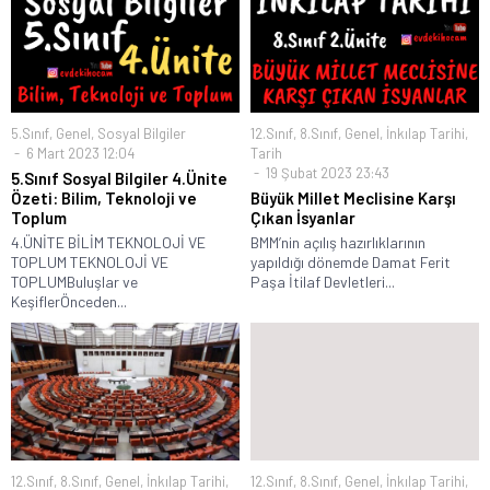
5.Sınıf
,
Genel
,
Sosyal Bilgiler
12.Sınıf
,
8.Sınıf
,
Genel
,
İnkılap Tarihi
,
6 Mart 2023 12:04
Tarih
19 Şubat 2023 23:43
5.Sınıf Sosyal Bilgiler 4.Ünite
Özeti: Bilim, Teknoloji ve
Büyük Millet Meclisine Karşı
Toplum
Çıkan İsyanlar
4.ÜNİTE BİLİM TEKNOLOJİ VE
BMM’nin açılış hazırlıklarının
TOPLUM TEKNOLOJİ VE
yapıldığı dönemde Damat Ferit
TOPLUMBuluşlar ve
Paşa İtilaf Devletleri...
KeşiflerÖnceden...
12.Sınıf
,
8.Sınıf
,
Genel
,
İnkılap Tarihi
,
12.Sınıf
,
8.Sınıf
,
Genel
,
İnkılap Tarihi
,