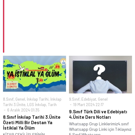
8.Sınıf
,
Genel
,
İnkılap Tarihi
,
İnkılap
9.Sınıf
,
Edebiyat
,
Genel
Tarihi 3.Ünite
,
LGS İnkılap
,
Tarih
19 Mart 2024 22:17
6 Aralık 2024 01:35
9.Sınıf Türk Dili ve Edebiyatı
8.Sınıf İnkılap Tarihi 3.Ünite
4.Ünite Ders Notları
Özeti Milli Bir Destan Ya
Whatsapp Grup Linklerimiz4.sınıf
İstiklal Ya Ölüm
Whatsapp Grup Linki için Tıklayınız
KİTAP ÇEKİLİŞLERİNİN
5.Sınıf Whatsapp...