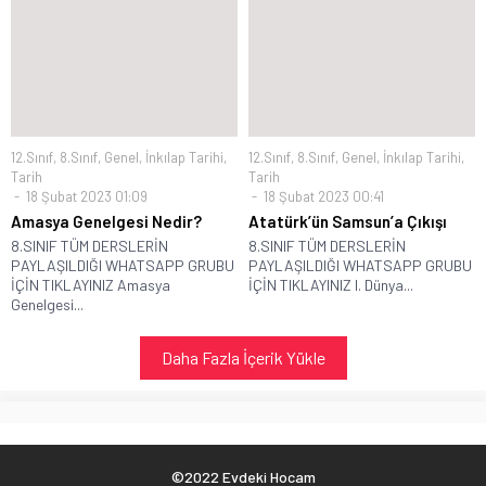
12.Sınıf
,
8.Sınıf
,
Genel
,
İnkılap Tarihi
,
12.Sınıf
,
8.Sınıf
,
Genel
,
İnkılap Tarihi
,
Tarih
Tarih
18 Şubat 2023 01:09
18 Şubat 2023 00:41
Amasya Genelgesi Nedir?
Atatürk’ün Samsun’a Çıkışı
8.SINIF TÜM DERSLERİN
8.SINIF TÜM DERSLERİN
PAYLAŞILDIĞI WHATSAPP GRUBU
PAYLAŞILDIĞI WHATSAPP GRUBU
İÇİN TIKLAYINIZ Amasya
İÇİN TIKLAYINIZ I. Dünya...
Genelgesi...
Daha Fazla İçerik Yükle
©2022 Evdeki Hocam